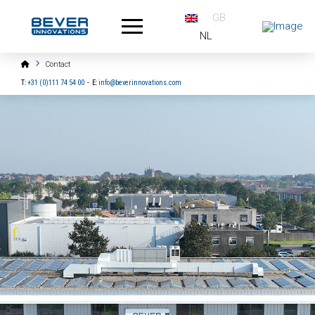
GB
NL
Home
Contact
T:
+31 (0)111 74 54 00
-
E:
info@beverinnovations.com