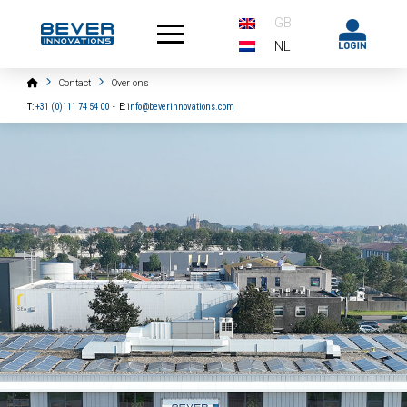
GB
NL
Home
Contact
Over ons
T:
+31 (0)111 74 54 00
-
E:
info@beverinnovations.com