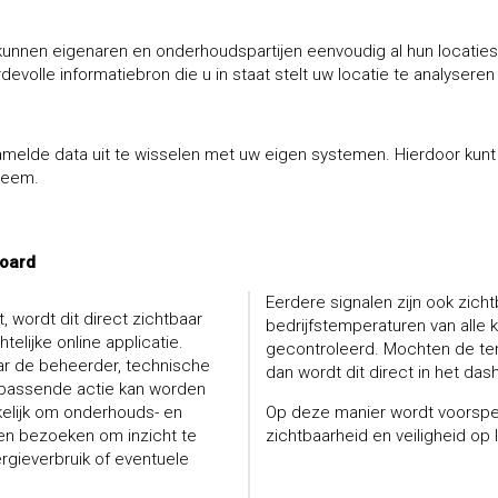
 kunnen eigenaren en onderhoudspartijen eenvoudig al hun locaties
volle informatiebron die u in staat stelt uw locatie te analyseren
amelde data uit te wisselen met uw eigen systemen. Hierdoor kun
teem.
board
Eerdere signalen zijn ook zich
wordt dit direct zichtbaar
bedrijfstemperaturen van alle 
elijke online applicatie.
gecontroleerd. Mochten de tem
ar de beheerder, technische
dan wordt dit direct in het d
t passende actie kan worden
kelijk om onderhouds- en
Op deze manier wordt voorspe
ten bezoeken om inzicht te
zichtbaarheid en veiligheid op
ergieverbruik of eventuele