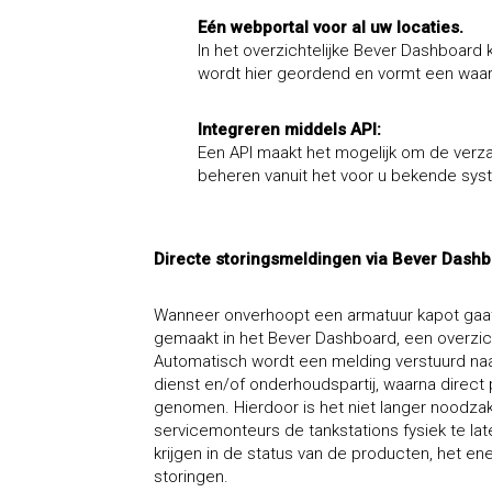
Eén webportal voor al uw locaties.
In het overzichtelijke Bever Dashboard
wordt hier geordend en vormt een waarde
Integreren middels API:
Een API maakt het mogelijk om de verz
beheren vanuit het voor u bekende sys
Directe storingsmeldingen via Bever Dash
Wanneer onverhoopt een armatuur kapot gaat, 
gemaakt in het Bever Dashboard, een overzicht
Automatisch wordt een melding verstuurd na
dienst en/of onderhoudspartij, waarna direc
genomen. Hierdoor is het niet langer noodza
servicemonteurs de tankstations fysiek te la
krijgen in de status van de producten, het en
storingen.