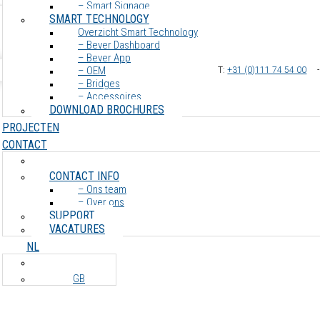
– Smart Signage
SMART TECHNOLOGY
Overzicht Smart Technology
– Bever Dashboard
– Bever App
– OEM
T:
+31 (0)111 74 54 00
– Bridges
– Accessoires
DOWNLOAD BROCHURES
PROJECTEN
CONTACT
CONTACT INFO
– Ons team
– Over ons
SUPPORT
VACATURES
NL
GB